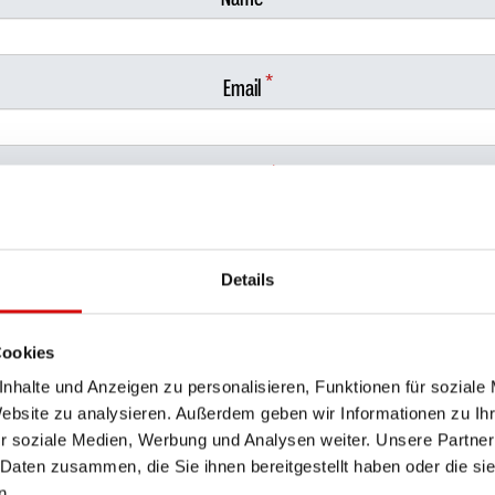
Heute
Löschen
Schließen
1
2
3
4
5
6
*
Email
Heute
Löschen
Schließen
*
Phone
Male participants
Details
Cookies
Female participants
nhalte und Anzeigen zu personalisieren, Funktionen für soziale
Website zu analysieren. Außerdem geben wir Informationen zu I
r soziale Medien, Werbung und Analysen weiter. Unsere Partner
Age of young participants
 Daten zusammen, die Sie ihnen bereitgestellt haben oder die s
n.