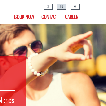
DE
EN
ES
BOOK NOW
CONTACT
CAREER
 trips