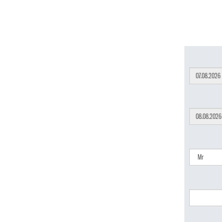
Mo
27
3
Mo
10
27
17
3
24
10
31
17
24