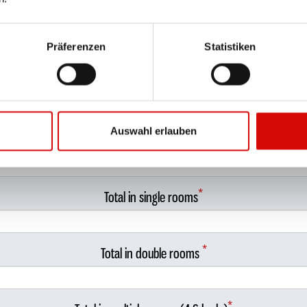
*
Male leader
Präferenzen
Statistiken
*
Female leader
Auswahl erlauben
Total number of guests
*
Total in single rooms
*
Total in double rooms
*