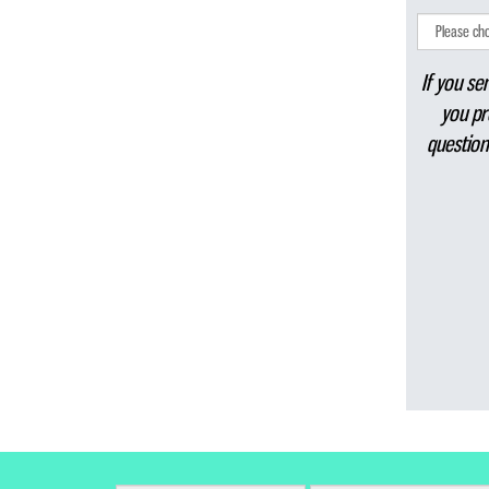
If you se
you pr
question