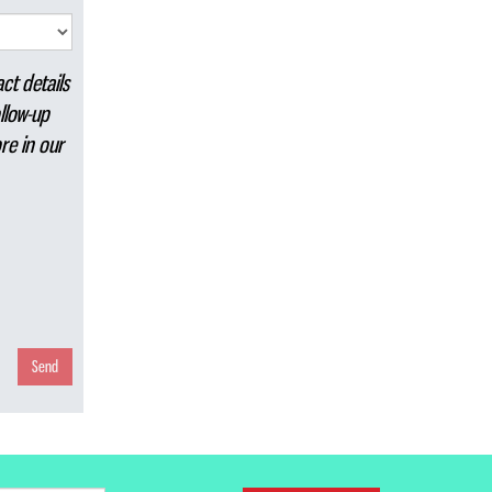
ct details
llow-up
re in our