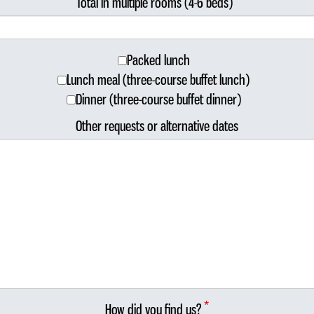
Total in multiple rooms (4-6 beds)
Packed lunch
Lunch meal (three-course buffet lunch)
Dinner (three-course buffet dinner)
Other requests or alternative dates
*
How did you find us?