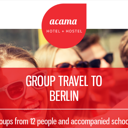
GROUP TRAVEL TO
BERLIN
roups from 12 people and accompanied school