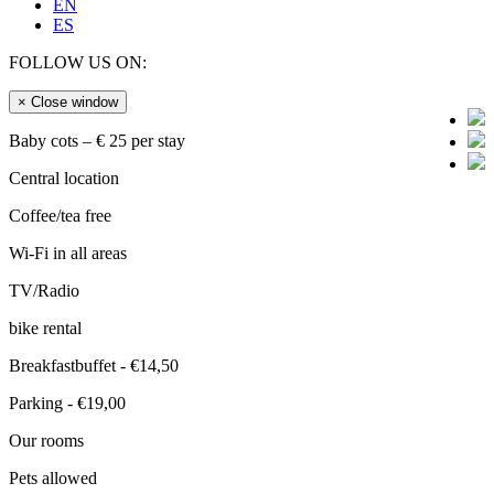
EN
ES
FOLLOW US ON:
×
Close window
Baby cots – € 25 per stay
Central location
Coffee/tea free
Wi-Fi in all areas
TV/Radio
bike rental
Breakfastbuffet - €14,50
Parking - €19,00
Our rooms
Pets allowed