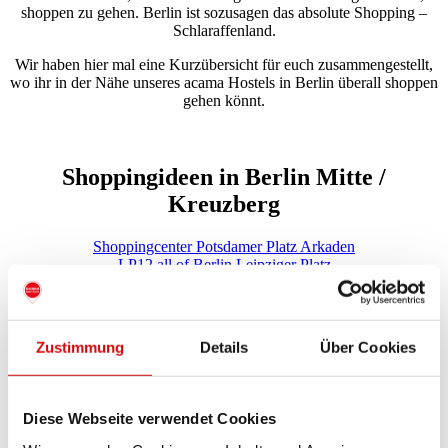
shoppen zu gehen. Berlin ist sozusagen das absolute Shopping –
Schlaraffenland.
Wir haben hier mal eine Kurzübersicht für euch zusammengestellt,
wo ihr in der Nähe unseres acama Hostels in Berlin überall shoppen
gehen könnt.
Shoppingideen in Berlin Mitte /
Kreuzberg
Shoppingcenter Potsdamer Platz Arkaden
LP12 all of Berlin Leipziger Platz
Fashionart Abendmode Outlet
Zalando Outletstore Berlin Kreuzberg
Zustimmung
Details
Über Cookies
Einkaufsmeilen in der Nähe
Diese Webseite verwendet Cookies