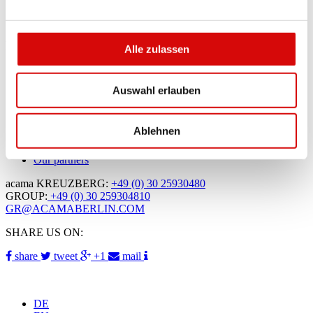
Bildnachweis: Headerbildausschnitt Schuhe und im Inhalt
Alle zulassen
von
Bikini Berlin
Auswahl erlauben
Group Travel to Berlin
change or cancel your booking
Ablehnen
GTC
Privacy Policy
Our partners
acama KREUZBERG:
+49 (0) 30 25930480
GROUP:
+49 (0) 30 259304810
GR@ACAMABERLIN.COM
SHARE US ON:
share
tweet
+1
mail
DE